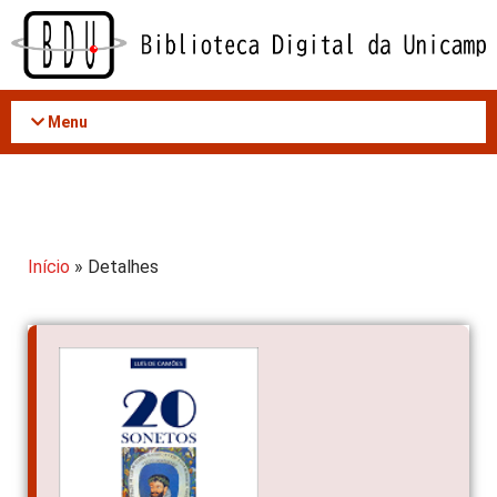
Acessar
o
conteúdo
Menu
Início
» Detalhes