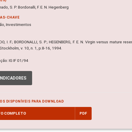
chado, S. P. Bordonalli, F. E. N. Hegenberg
RAS-CHAVE
ão, Investimentos
, I. F.; BORDONALLI, S. P.; HEGENBERG, F. E. N. Virgin versus mature res
Stockholm, v. 10, n. 1, p.8-16, 1994.
ção: IG IF 01/94
INDICADORES
OS DISPONÍVEIS PARA DOWNLOAD
TO COMPLETO
PDF