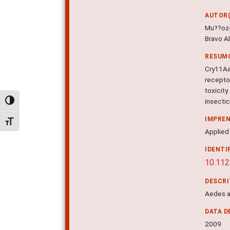
AUTOR(
Mu??oz-
Bravo A
RESUM
Cry11Aa
recepto
toxicit
insectic
Alternar alto contraste
IMPRE
Alternar tamanho da fonte
Applied 
IDENTI
10.11
DESCR
Aedes a
DATA D
2009