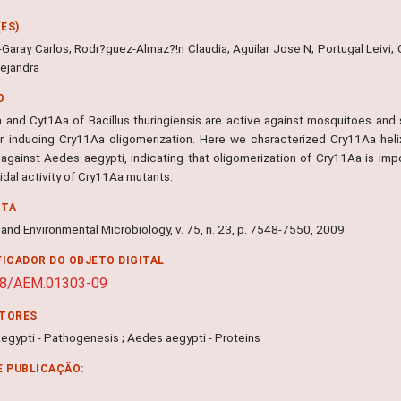
ES)
Garay Carlos; Rodr?­guez-Almaz?!n Claudia; Aguilar Jose N; Portugal Leivi;
lejandra
O
 and Cyt1Aa of Bacillus thuringiensis are active against mosquitoes an
r inducing Cry11Aa oligomerization. Here we characterized Cry11Aa heli
y against Aedes aegypti, indicating that oligomerization of Cry11Aa is imp
idal activity of Cry11Aa mutants.
NTA
and Environmental Microbiology, v. 75, n. 23, p. 7548-7550, 2009
FICADOR DO OBJETO DIGITAL
28/AEM.01303-09
ITORES
egypti - Pathogenesis ; Aedes aegypti - Proteins
E PUBLICAÇÃO: