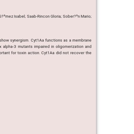
 G?³mez Isabel; Saab-Rincon Gloria; Sober?³n Mario;
d show synergism. Cyt1Aa functions as a membrane
x alpha-3 mutants impaired in oligomerization and
ortant for toxin action. Cyt1Aa did not recover the