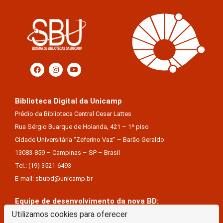
Biblioteca Digital da Unicamp
Prédio da Biblioteca Central Cesar Lattes
Rua Sérgio Buarque de Holanda, 421 – 1º piso
Cidade Universitária “Zeferino Vaz” – Barão Geraldo
13083-859 – Campinas – SP – Brasil
Tel.: (19) 3521-6493
E-mail: sbubd@unicamp.br
Equipe de desenvolvimento da nova BD:
Utilizamos cookies para oferecer
Keite Aparecida Duarte