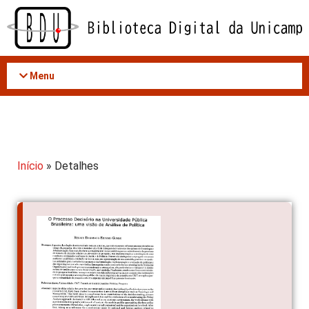
Acessar
o
conteúdo
Menu
Início
» Detalhes