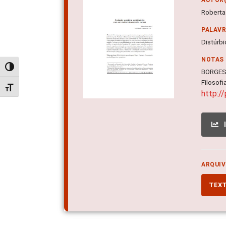
Roberta
PALAV
Distúrb
NOTAS
Alternar alto contraste
BORGES,
Filos
Alternar tamanho da fonte
http:/
ARQUIV
TEX