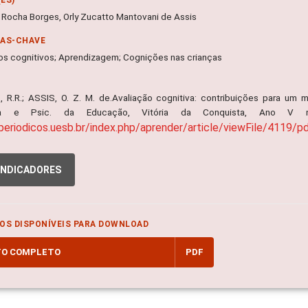
 Rocha Borges, Orly Zucatto Mantovani de Assis
RAS-CHAVE
ios cognitivos; Aprendizagem; Cognições nas crianças
 R.R.; ASSIS, O. Z. M. de.Avaliação cognitiva: contribuições para u
ofia e Psic. da Educação, Vitória da Conquista, Ano V 
/periodicos.uesb.br/index.php/aprender/article/viewFile/4119/p
INDICADORES
OS DISPONÍVEIS PARA DOWNLOAD
TO COMPLETO
PDF