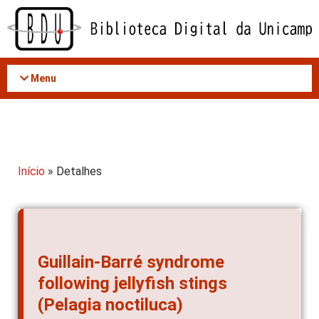
Acessar
o
conteúdo
Menu
Início
» Detalhes
Guillain-Barré syndrome
following jellyfish stings
(Pelagia noctiluca)