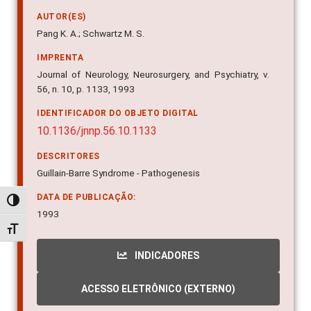
AUTOR(ES)
Pang K. A.; Schwartz M. S.
IMPRENTA
Journal of Neurology, Neurosurgery, and Psychiatry, v.
56, n. 10, p. 1133, 1993
IDENTIFICADOR DO OBJETO DIGITAL
10.1136/jnnp.56.10.1133
DESCRITORES
Guillain-Barre Syndrome - Pathogenesis
DATA DE PUBLICAÇÃO:
Alternar alto contraste
1993
Alternar tamanho da fonte
INDICADORES
ACESSO ELETRÔNICO (EXTERNO)