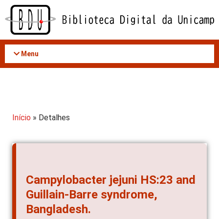
Acessar
o
conteúdo
Menu
Início
» Detalhes
Campylobacter jejuni HS:23 and
Guillain-Barre syndrome,
Bangladesh.