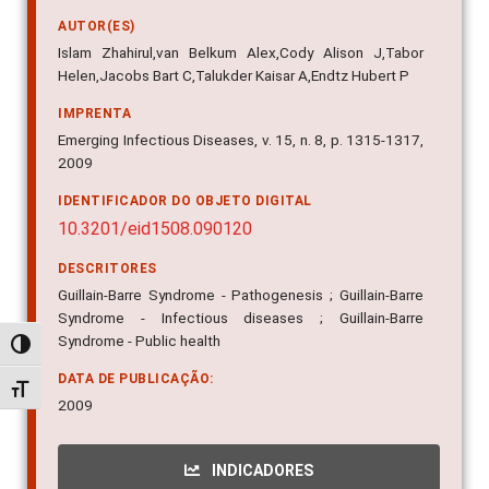
AUTOR(ES)
Islam Zhahirul,van Belkum Alex,Cody Alison J,Tabor
Helen,Jacobs Bart C,Talukder Kaisar A,Endtz Hubert P
IMPRENTA
Emerging Infectious Diseases, v. 15, n. 8, p. 1315-1317,
2009
IDENTIFICADOR DO OBJETO DIGITAL
10.3201/eid1508.090120
DESCRITORES
Guillain-Barre Syndrome - Pathogenesis ; Guillain-Barre
Syndrome - Infectious diseases ; Guillain-Barre
Syndrome - Public health
Alternar alto contraste
DATA DE PUBLICAÇÃO:
Alternar tamanho da fonte
2009
INDICADORES