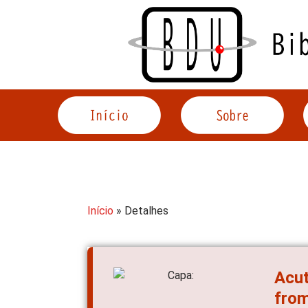
Acessar
o
conteúdo
Início
» Detalhes
Acut
from