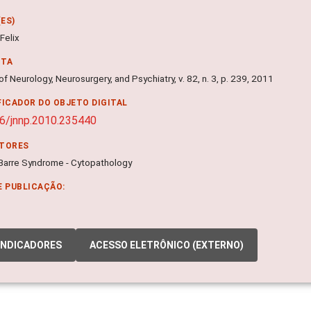
ES)
Felix
NTA
of Neurology, Neurosurgery, and Psychiatry, v. 82, n. 3, p. 239, 2011
FICADOR DO OBJETO DIGITAL
6/jnnp.2010.235440
ITORES
n-Barre Syndrome - Cytopathology
E PUBLICAÇÃO:
INDICADORES
ACESSO ELETRÔNICO (EXTERNO)