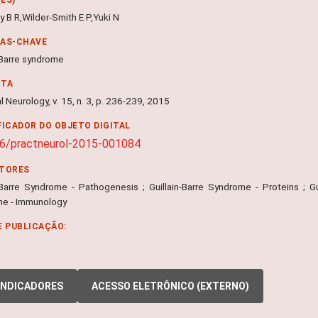
 B R,Wilder-Smith E P,Yuki N
RAS-CHAVE
-Barre syndrome
NTA
l Neurology, v. 15, n. 3, p. 236-239, 2015
FICADOR DO OBJETO DIGITAL
6/practneurol-2015-001084
ITORES
n-Barre Syndrome - Pathogenesis ; Guillain-Barre Syndrome - Proteins ; Gui
e - Immunology
E PUBLICAÇÃO:
INDICADORES
ACESSO ELETRÔNICO (EXTERNO)