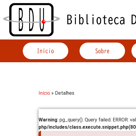
Acessar
o
conteúdo
Início
» Detalhes
Warning
: pg_query(): Query failed: ERROR: va
php/includes/class.execute.snippet.php(803