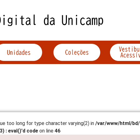
lue too long for type character varying(2) in
/var/www/html/bd/
) : eval()'d code
on line
46