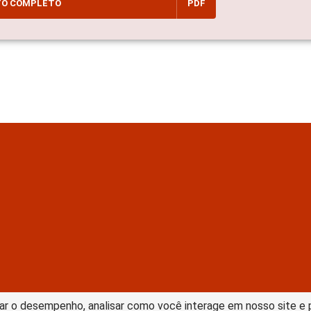
TO COMPLETO
PDF
tive Commons –
ar o desempenho, analisar como você interage em nosso site e pe