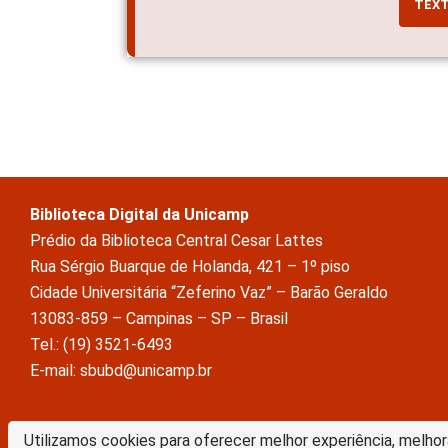
TEX
Biblioteca Digital da Unicamp
Prédio da Biblioteca Central Cesar Lattes
Rua Sérgio Buarque de Holanda, 421 – 1º piso
Cidade Universitária “Zeferino Vaz” – Barão Geraldo
13083-859 – Campinas – SP – Brasil
Tel.: (19) 3521-6493
E-mail: sbubd@unicamp.br
A Biblioteca Digital da Unicamp está licenciado com uma Licença Crea
Utilizamos cookies para oferecer melhor experiência, melhor