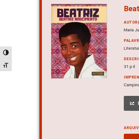
Beat
AUTOR(
Maria Ju
PALAV
Literatu
Alternar alto contraste
DESCRI
Alternar tamanho da fonte
31 p il
IMPRE
Campina
ARQUIV