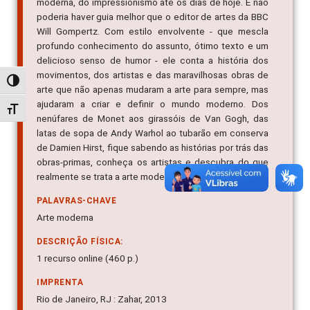
moderna, do impressionismo até os dias de hoje. E não
poderia haver guia melhor que o editor de artes da BBC
Will Gompertz. Com estilo envolvente - que mescla
profundo conhecimento do assunto, ótimo texto e um
delicioso senso de humor - ele conta a história dos
movimentos, dos artistas e das maravilhosas obras de
Alternar alto contraste
arte que não apenas mudaram a arte para sempre, mas
ajudaram a criar e definir o mundo moderno. Dos
Alternar tamanho da fonte
nenúfares de Monet aos girassóis de Van Gogh, das
latas de sopa de Andy Warhol ao tubarão em conserva
de Damien Hirst, fique sabendo as histórias por trás das
obras-primas, conheça os artistas e descubra do que
realmente se trata a arte moderna
PALAVRAS-CHAVE
Arte moderna
DESCRIÇÃO FÍSICA:
1 recurso online (460 p.)
IMPRENTA
Rio de Janeiro, RJ : Zahar, 2013