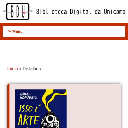
Acessar
o
conteúdo
Menu
Início
» Detalhes