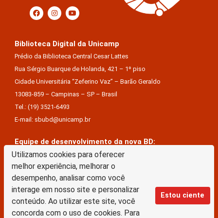
Biblioteca Digital da Unicamp
Prédio da Biblioteca Central Cesar Lattes
Rua Sérgio Buarque de Holanda, 421 – 1º piso
Cidade Universitária “Zeferino Vaz” – Barão Geraldo
13083-859 – Campinas – SP – Brasil
Tel.: (19) 3521-6493
E-mail: sbubd@unicamp.br
Equipe de desenvolvimento da nova BD:
Utilizamos cookies para oferecer
Keite Aparecida Duarte
melhor experiência, melhorar o
Márcio Vinícius De Jesus Almeida
desempenho, analisar como você
Saul Victor De Castro E Silva
interage em nosso site e personalizar
Estou ciente
conteúdo. Ao utilizar este site, você
A Biblioteca Digital da Unicamp está licenciado com uma Licença Creative Commons –
concorda com o uso de cookies. Para
Atribuição Sem Derivações 4.0 Internacional