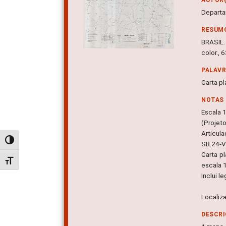
Departa
RESUM
BRASIL. 
color.,
PALAV
Carta pla
NOTAS
Escala 
(Projet
Articula
Alternar alto contraste
SB.24-V
Carta p
Alternar tamanho da fonte
escala 
Inclui l
Localiz
DESCRI