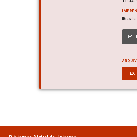
1 mapa c
IMPRE
[Brasíli
ARQUIV
TEX