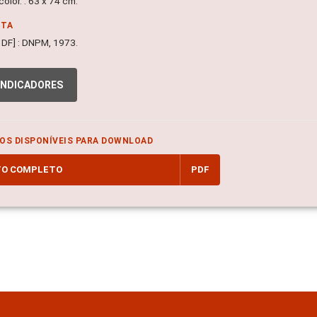
olor. : 63 x 74 cm.
NTA
a, DF] : DNPM, 1973.
INDICADORES
OS DISPONÍVEIS PARA DOWNLOAD
TO COMPLETO
PDF