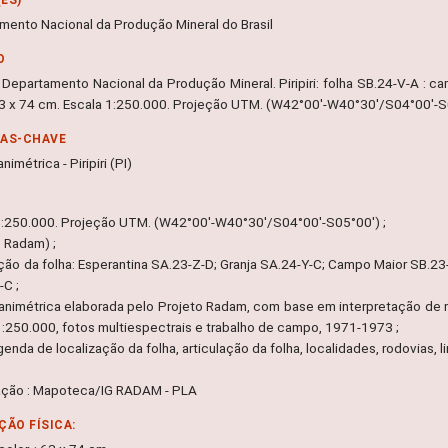
mento Nacional da Produção Mineral do Brasil
O
Departamento Nacional da Produção Mineral. Piripiri: folha SB.24-V-A : car
 63 x 74 cm. Escala 1:250.000. Projeção UTM. (W42°00'-W40°30'/S04°00'-S
RAS-CHAVE
nimétrica - Piripiri (PI)
1:250.000. Projeção UTM. (W42°00'-W40°30'/S04°00'-S05°00') ;
o Radam) ;
ção da folha: Esperantina SA.23-Z-D; Granja SA.24-Y-C; Campo Maior SB.23-X
-C ;
lanimétrica elaborada pelo Projeto Radam, com base em interpretação de
1:250.000, fotos multiespectrais e trabalho de campo, 1971-1973 ;
egenda de localização da folha, articulação da folha, localidades, rodovias, li
ação : Mapoteca/IG RADAM - PLA
ÇÃO FÍSICA: