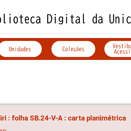
piri : folha SB.24-V-A : carta planimétrica
ES)