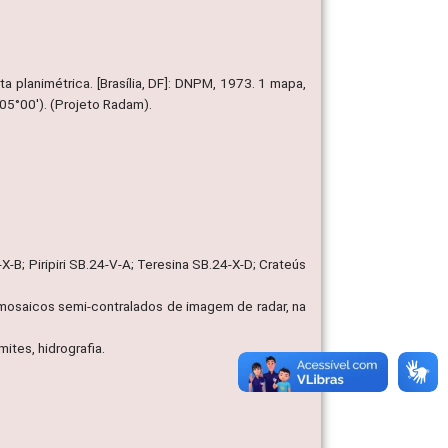
ta planimétrica. [Brasília, DF]: DNPM, 1973. 1 mapa,
05°00'). (Projeto Radam).
-B; Piripiri SB.24-V-A; Teresina SB.24-X-D; Crateús
 mosaicos semi-contralados de imagem de radar, na
mites, hidrografia.