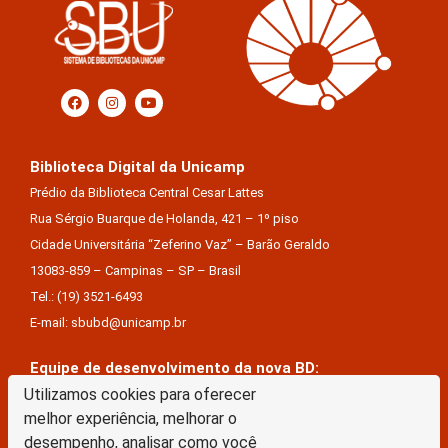
Biblioteca Digital da Unicamp
Prédio da Biblioteca Central Cesar Lattes
Rua Sérgio Buarque de Holanda, 421 – 1º piso
Cidade Universitária “Zeferino Vaz” – Barão Geraldo
13083-859 – Campinas – SP – Brasil
Tel.: (19) 3521-6493
E-mail: sbubd@unicamp.br
Equipe de desenvolvimento da nova BD:
Keite Aparecida Duarte
Utilizamos cookies para oferecer
melhor experiência, melhorar o
Márcio Vinícius De Jesus Almeida
desempenho, analisar como você
Saul Victor De Castro E Silva