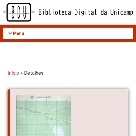
Acessar
o
conteúdo
Menu
Início
» Detalhes