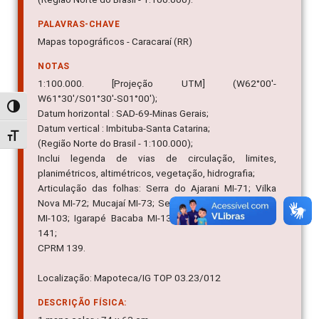
PALAVRAS-CHAVE
Mapas topográficos - Caracaraí (RR)
NOTAS
1:100.000. [Projeção UTM] (W62°00'-
W61°30'/S01°30'-S01°00');
Alternar alto contraste
Datum horizontal : SAD-69-Minas Gerais;
Datum vertical : Imbituba-Santa Catarina;
Alternar tamanho da fonte
(Região Norte do Brasil - 1:100.000);
Inclui legenda de vias de circulação, limites,
planimétricos, altimétricos, vegetação, hidrografia;
Articulação das folhas: Serra do Ajarani MI-71; Vilka
Nova MI-72; Mucajaí MI-73; Serra da Mocidade MI-101;
MI-103; Igarapé Bacaba MI-139; Ilha Audi MI-140; MI-
141;
CPRM 139.
Localização: Mapoteca/IG TOP 03.23/012
DESCRIÇÃO FÍSICA: