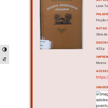
Leon Tol
PALAV
Ficção 
NOTAS
Obra da
DESCRI
423 p
Alternar alto contraste
IMPRE
Alternar tamanho da fonte
Moscu : 
ACESSO
https:
IMAGE