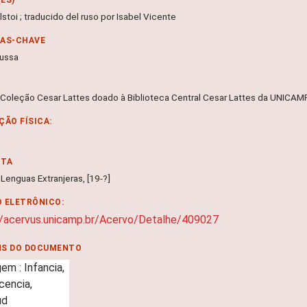
stoi ; traducido del ruso por Isabel Vicente
RAS-CHAVE
russa
 Coleção Cesar Lattes doado à Biblioteca Central Cesar Lattes da UNICA
ÇÃO FÍSICA:
NTA
Lenguas Extranjeras, [19-?]
 ELETRÔNICO:
//acervus.unicamp.br/Acervo/Detalhe/409027
NS DO DOCUMENTO