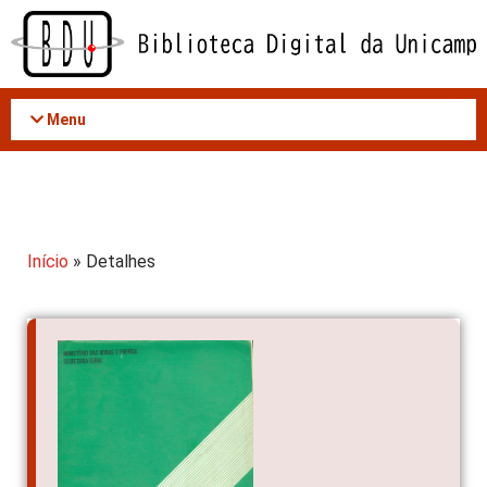
Acessar
o
conteúdo
Menu
Início
» Detalhes