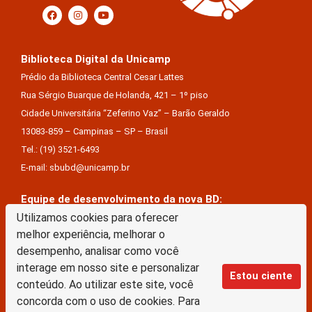
Biblioteca Digital da Unicamp
Prédio da Biblioteca Central Cesar Lattes
Rua Sérgio Buarque de Holanda, 421 – 1º piso
Cidade Universitária “Zeferino Vaz” – Barão Geraldo
13083-859 – Campinas – SP – Brasil
Tel.: (19) 3521-6493
E-mail: sbubd@unicamp.br
Equipe de desenvolvimento da nova BD:
Utilizamos cookies para oferecer
Keite Aparecida Duarte
melhor experiência, melhorar o
Márcio Vinícius De Jesus Almeida
desempenho, analisar como você
Saul Victor De Castro E Silva
interage em nosso site e personalizar
Estou ciente
conteúdo. Ao utilizar este site, você
A Biblioteca Digital da Unicamp está licenciado com uma Licença Creative Commons –
concorda com o uso de cookies. Para
Atribuição Sem Derivações 4.0 Internacional