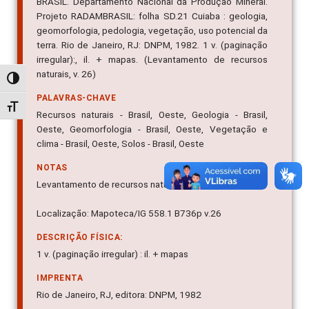
BRASIL. Departamento Nacional da Produção Mineral.
Projeto RADAMBRASIL: folha SD.21 Cuiaba : geologia,
geomorfologia, pedologia, vegetação, uso potencial da
terra. Rio de Janeiro, RJ: DNPM, 1982. 1 v. (paginação
irregular):, il. + mapas. (Levantamento de recursos
naturais, v. 26)
Alternar alto contraste
PALAVRAS-CHAVE
Alternar tamanho da fonte
Recursos naturais - Brasil, Oeste, Geologia - Brasil,
Oeste, Geomorfologia - Brasil, Oeste, Vegetação e
clima - Brasil, Oeste, Solos - Brasil, Oeste
NOTAS
Levantamento de recursos naturais, v. 26
Localização: Mapoteca/IG 558.1 B736p v.26
DESCRIÇÃO FÍSICA:
1 v. (paginação irregular) : il. + mapas
IMPRENTA
Rio de Janeiro, RJ, editora: DNPM, 1982