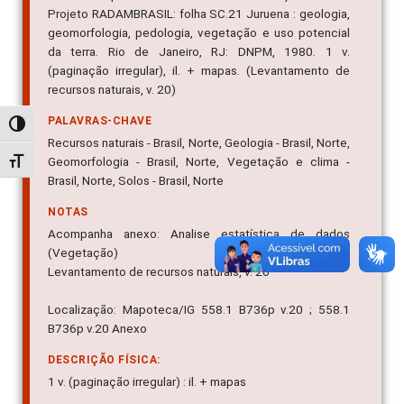
Projeto RADAMBRASIL: folha SC.21 Juruena : geologia,
geomorfologia, pedologia, vegetação e uso potencial
da terra. Rio de Janeiro, RJ: DNPM, 1980. 1 v.
(paginação irregular), il. + mapas. (Levantamento de
recursos naturais, v. 20)
PALAVRAS-CHAVE
Alternar alto contraste
Recursos naturais - Brasil, Norte, Geologia - Brasil, Norte,
Geomorfologia - Brasil, Norte, Vegetação e clima -
Alternar tamanho da fonte
Brasil, Norte, Solos - Brasil, Norte
NOTAS
Acompanha anexo: Analise estatística de dados
(Vegetação)
Levantamento de recursos naturais, v. 20
Localização: Mapoteca/IG 558.1 B736p v.20 ; 558.1
B736p v.20 Anexo
DESCRIÇÃO FÍSICA:
1 v. (paginação irregular) : il. + mapas