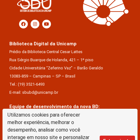
Biblioteca Digital da Unicamp
Prédio da Biblioteca Central Cesar Lattes
Rua Sérgio Buarque de Holanda, 421 – 1º piso
Cidade Universitária “Zeferino Vaz” – Barão Geraldo
13083-859 – Campinas – SP – Brasil
Tel.: (19) 3521-6493
E-mail: sbubd@unicamp.br
Equipe de desenvolvimento da nova BD:
Utilizamos cookies para oferecer
Keite Aparecida Duarte
melhor experiência, melhorar o
Márcio Vinícius De Jesus Almeida
desempenho, analisar como você
Saul Victor De Castro E Silva
interage em nosso site e personalizar