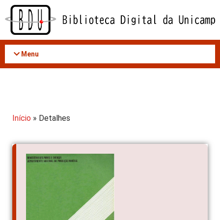
Acessar
o
conteúdo
Menu
Início
» Detalhes