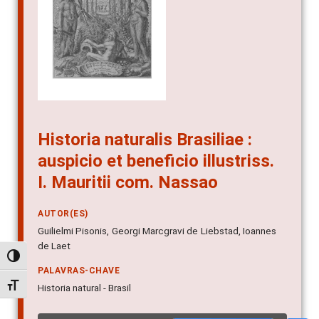
Historia naturalis Brasiliae :
auspicio et beneficio illustriss.
I. Mauritii com. Nassao
AUTOR(ES)
Guilielmi Pisonis, Georgi Marcgravi de Liebstad, Ioannes
de Laet
Alternar alto contraste
PALAVRAS-CHAVE
Alternar tamanho da fonte
Historia natural - Brasil