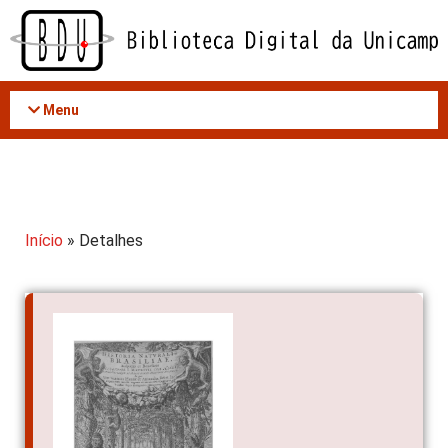
Acessar
o
conteúdo
Menu
Início
» Detalhes