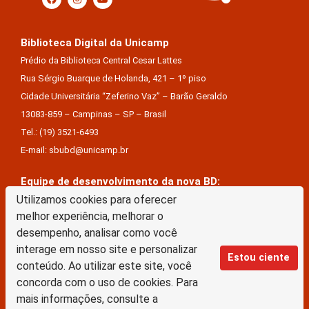
Biblioteca Digital da Unicamp
Prédio da Biblioteca Central Cesar Lattes
Rua Sérgio Buarque de Holanda, 421 – 1º piso
Cidade Universitária “Zeferino Vaz” – Barão Geraldo
13083-859 – Campinas – SP – Brasil
Tel.: (19) 3521-6493
E-mail: sbubd@unicamp.br
Equipe de desenvolvimento da nova BD:
Utilizamos cookies para oferecer
Keite Aparecida Duarte
melhor experiência, melhorar o
Márcio Vinícius De Jesus Almeida
desempenho, analisar como você
Saul Victor De Castro E Silva
interage em nosso site e personalizar
Estou ciente
conteúdo. Ao utilizar este site, você
A Biblioteca Digital da Unicamp está licenciado com uma Licença Creative Commons –
concorda com o uso de cookies. Para
Atribuição Sem Derivações 4.0 Internacional
mais informações, consulte a