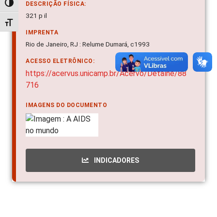
Alternar alto contraste
DESCRIÇÃO FÍSICA:
321 p il
Alternar tamanho da fonte
IMPRENTA
Rio de Janeiro, RJ : Relume Dumará, c1993
ACESSO ELETRÔNICO:
https://acervus.unicamp.br/Acervo/Detalhe/88
716
IMAGENS DO DOCUMENTO
INDICADORES