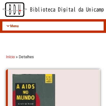
Acessar
o
conteúdo
Menu
Início
» Detalhes