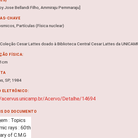
 by Jose Bellandi Filho, Ammiraju Pemmaraju]
RAS-CHAVE
smicos, Partículas (Física nuclear)
 Coleção Cesar Lattes doado à Biblioteca Central Cesar Lattes da UNICA
ÇÃO FÍSICA:
 31cm
NTA
s, SP, 1984
 ELETRÔNICO:
//acervus.unicamp.br/Acervo/Detalhe/14694
NS DO DOCUMENTO