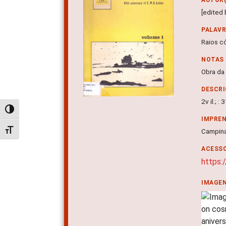
[edited
PALAV
Raios có
NOTAS
Obra da
DESCRI
2v il.; :
Alternar alto contraste
IMPRE
Alternar tamanho da fonte
Campina
ACESSO
https:
IMAGE