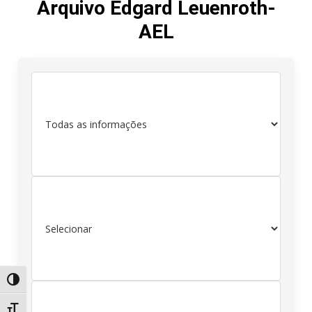
Arquivo Edgard Leuenroth-
AEL
Alternar alto contraste
Alternar tamanho da fonte