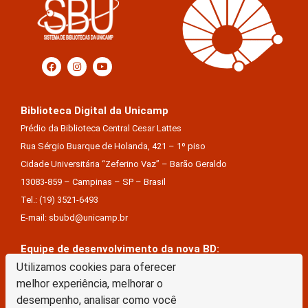
Biblioteca Digital da Unicamp
Prédio da Biblioteca Central Cesar Lattes
Rua Sérgio Buarque de Holanda, 421 – 1º piso
Cidade Universitária “Zeferino Vaz” – Barão Geraldo
13083-859 – Campinas – SP – Brasil
Tel.: (19) 3521-6493
E-mail: sbubd@unicamp.br
Equipe de desenvolvimento da nova BD:
Keite Aparecida Duarte
Utilizamos cookies para oferecer
melhor experiência, melhorar o
Márcio Vinícius De Jesus Almeida
desempenho, analisar como você
Saul Victor De Castro E Silva