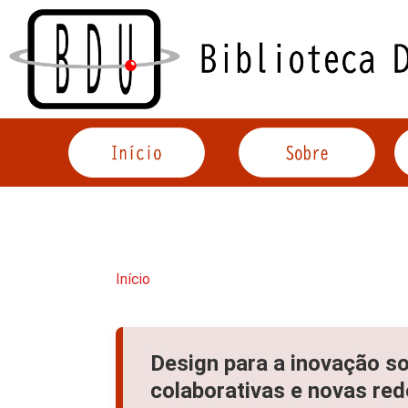
Acessar
o
conteúdo
Início
Design para a inovação so
colaborativas e novas red