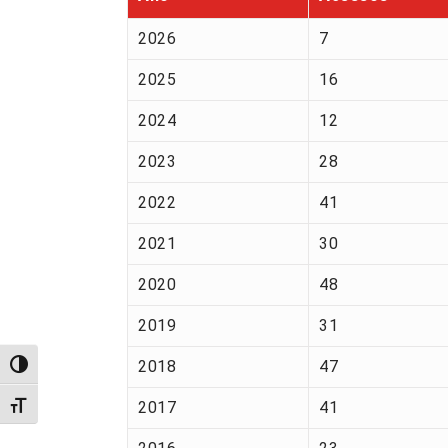
2026
7
2025
16
2024
12
2023
28
2022
41
2021
30
2020
48
2019
31
2018
47
Alternar alto contraste
2017
41
Alternar tamanho da fonte