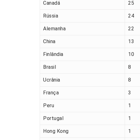
Canadá
25
Rússia
24
Alemanha
22
China
13
Finlândia
10
Brasil
8
Ucrânia
8
França
3
Peru
1
Portugal
1
Hong Kong
1