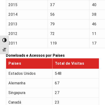
2015
37
40
2014
56
38
2013
79
46
2012
72
11
Alternar alto contraste
2011
119
17
Alternar tamanho da fonte
Donwloads e Acessos por Países
Países
Total de Visitas
Estados Unidos
548
Alemanha
67
Singapura
27
Canadá
23