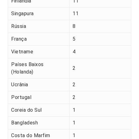
Finlândia
11
Singapura
11
Rússia
8
França
5
Vietname
4
Países Baixos
2
(Holanda)
Ucrânia
2
Portugal
2
Coreia do Sul
1
Bangladesh
1
Costa do Marfim
1