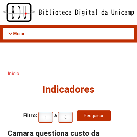
Acessar
o
conteúdo
Menu
Início
Indicadores
Filtro:
a
Camara questiona custo da