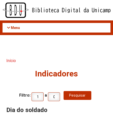
Acessar
o
conteúdo
Menu
Início
Indicadores
Filtro:
a
Dia do soldado