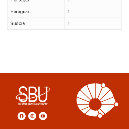
Paraguai
1
Suécia
1