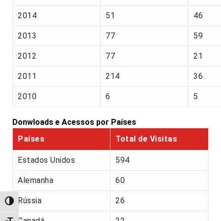
2014
51
46
2013
77
59
2012
77
21
2011
214
36
2010
6
5
Donwloads e Acessos por Países
Países
Total de Visitas
Estados Unidos
594
Alemanha
60
Rússia
26
Alternar alto contraste
Canadá
22