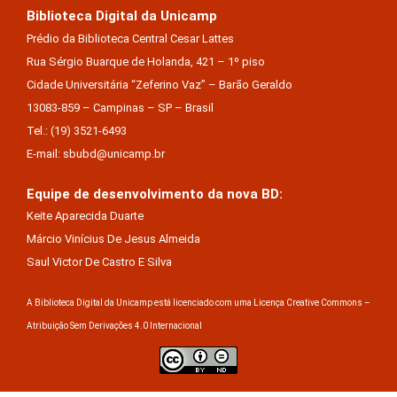
Biblioteca Digital da Unicamp
Prédio da Biblioteca Central Cesar Lattes
Rua Sérgio Buarque de Holanda, 421 – 1º piso
Cidade Universitária “Zeferino Vaz” – Barão Geraldo
13083-859 – Campinas – SP – Brasil
Tel.: (19) 3521-6493
E-mail: sbubd@unicamp.br
Equipe de desenvolvimento da nova BD:
Keite Aparecida Duarte
Márcio Vinícius De Jesus Almeida
Saul Victor De Castro E Silva
A Biblioteca Digital da Unicamp está licenciado com uma Licença Creative Commons –
Atribuição Sem Derivações 4.0 Internacional