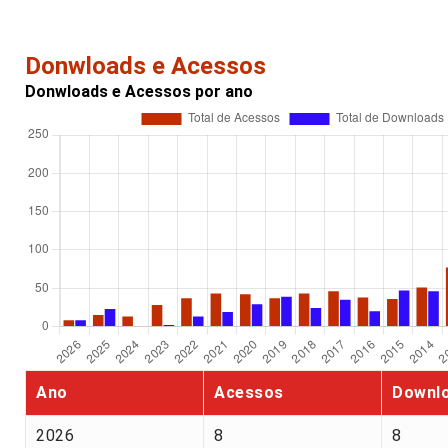
Donwloads e Acessos
Donwloads e Acessos por ano
Ano
Acessos
Downl
2026
8
8