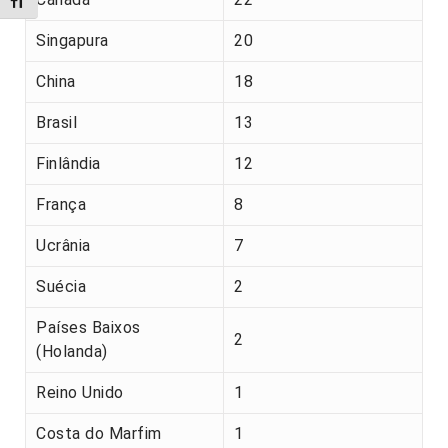
Alternar tamanho da fonte
Singapura
20
China
18
Brasil
13
Finlândia
12
França
8
Ucrânia
7
Suécia
2
Países Baixos
2
(Holanda)
Reino Unido
1
Costa do Marfim
1