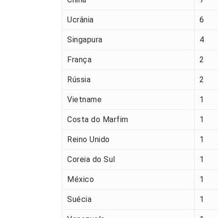
Ucrânia
6
Singapura
4
França
2
Rússia
2
Vietname
1
Costa do Marfim
1
Reino Unido
1
Coreia do Sul
1
México
1
Suécia
1