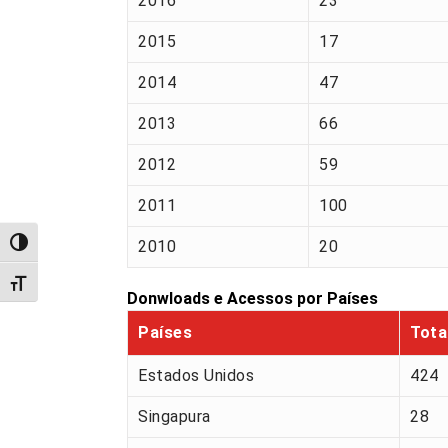
2016
23
2015
17
2014
47
2013
66
2012
59
2011
100
2010
20
Alternar alto contraste
Alternar tamanho da fonte
Donwloads e Acessos por Países
Países
Tota
Estados Unidos
424
Singapura
28