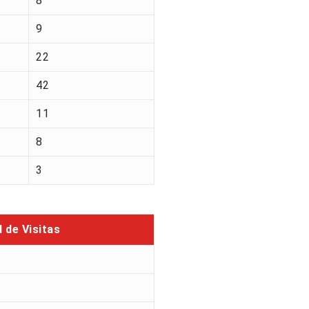
8
9
22
42
11
8
3
l de Visitas