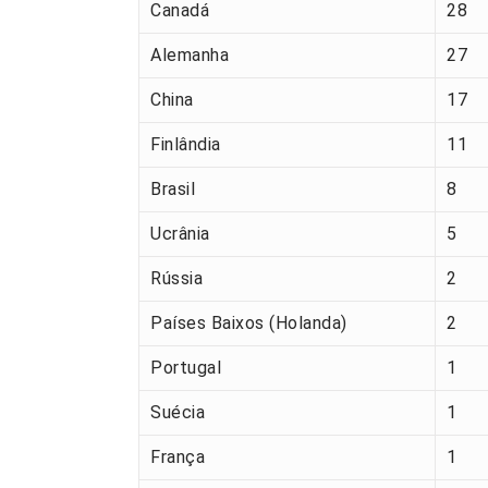
Canadá
28
Alemanha
27
China
17
Finlândia
11
Brasil
8
Ucrânia
5
Rússia
2
Países Baixos (Holanda)
2
Portugal
1
Suécia
1
França
1