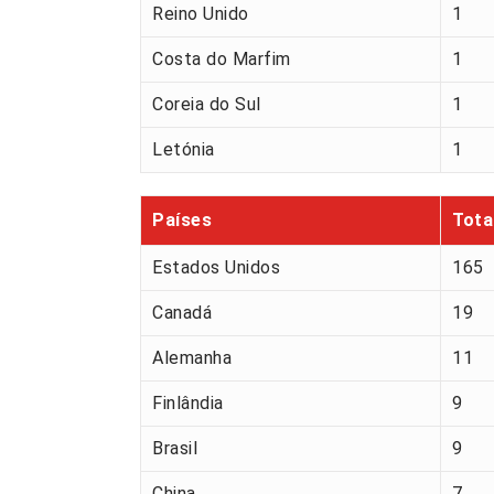
Reino Unido
1
Costa do Marfim
1
Coreia do Sul
1
Letónia
1
Países
Tota
Estados Unidos
165
Canadá
19
Alemanha
11
Finlândia
9
Brasil
9
China
7