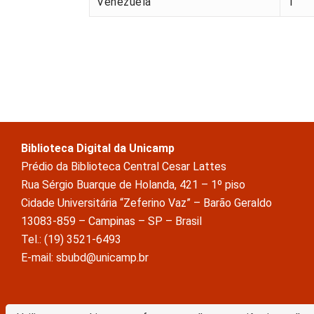
Venezuela
1
Biblioteca Digital da Unicamp
Prédio da Biblioteca Central Cesar Lattes
Rua Sérgio Buarque de Holanda, 421 – 1º piso
Cidade Universitária “Zeferino Vaz” – Barão Geraldo
13083-859 – Campinas – SP – Brasil
Tel.: (19) 3521-6493
E-mail: sbubd@unicamp.br
A Biblioteca Digital da Unicamp está licenciado com uma Licença Crea