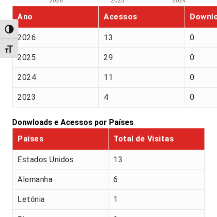
Ano
Acessos
Downl
Alternar alto contraste
2026
13
0
Alternar tamanho da fonte
2025
29
0
2024
11
0
2023
4
0
Donwloads e Acessos por Países
Países
Total de Visitas
Estados Unidos
13
Alemanha
6
Letónia
1