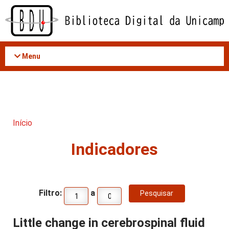
Acessar
o
conteúdo
Menu
Início
Indicadores
Filtro:
a
Little change in cerebrospinal fluid