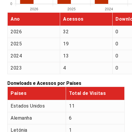
Ano
Acessos
Downl
2026
32
0
2025
19
0
2024
13
0
2023
4
0
Donwloads e Acessos por Países
Países
Total de Visitas
Estados Unidos
11
Alemanha
6
Letónia
1