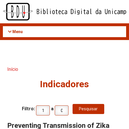
Acessar
o
conteúdo
Menu
Início
Indicadores
Filtro:
a
Preventing Transmission of Zika