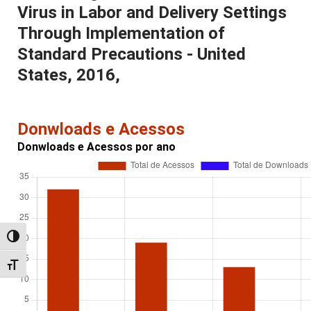
Virus in Labor and Delivery Settings
Through Implementation of
Standard Precautions - United
States, 2016,
Donwloads e Acessos
Donwloads e Acessos por ano
Alternar alto contraste
Alternar tamanho da fonte