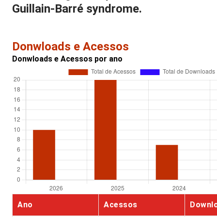
Guillain-Barré syndrome.
Donwloads e Acessos
Donwloads e Acessos por ano
Ano
Acessos
Downl