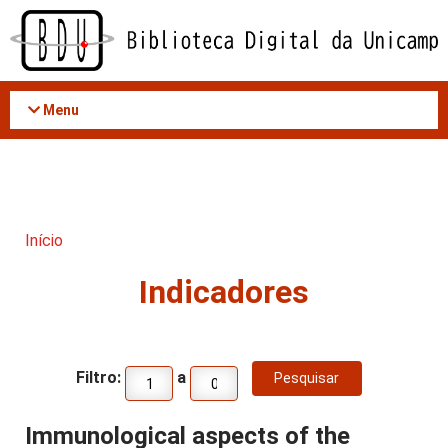
Acessar
o
conteúdo
Menu
Início
Indicadores
Filtro:
a
Immunological aspects of the