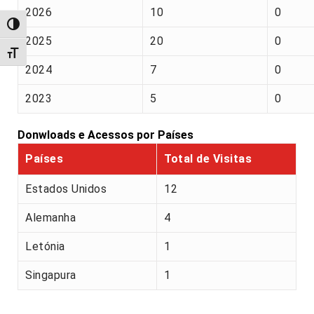
2026
10
0
Alternar alto contraste
2025
20
0
Alternar tamanho da fonte
2024
7
0
2023
5
0
Donwloads e Acessos por Países
Países
Total de Visitas
Estados Unidos
12
Alemanha
4
Letónia
1
Singapura
1