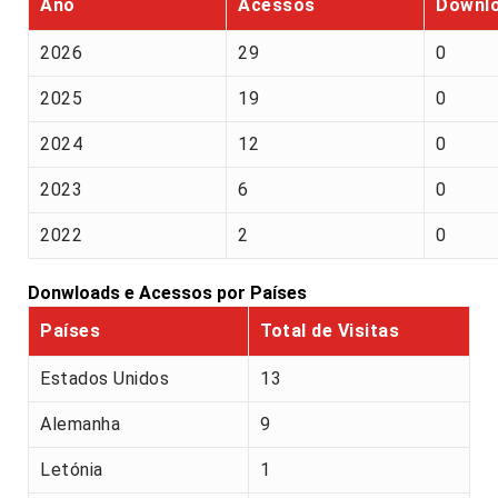
Ano
Acessos
Downl
2026
29
0
2025
19
0
2024
12
0
2023
6
0
2022
2
0
Donwloads e Acessos por Países
Países
Total de Visitas
Estados Unidos
13
Alemanha
9
Letónia
1