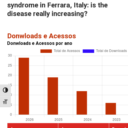
syndrome in Ferrara, Italy: is the
disease really increasing?
Donwloads e Acessos
Donwloads e Acessos por ano
Alternar alto contraste
Alternar tamanho da fonte