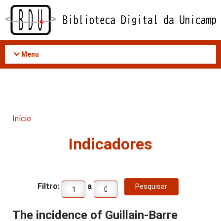
Acessar
o
conteúdo
Menu
Início
Indicadores
Filtro:
a
The incidence of Guillain-Barre