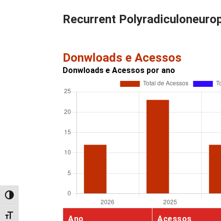
Recurrent Polyradiculoneur
Donwloads e Acessos
Donwloads e Acessos por ano
Alternar alto contraste
Alternar tamanho da fonte
Ano
Acessos