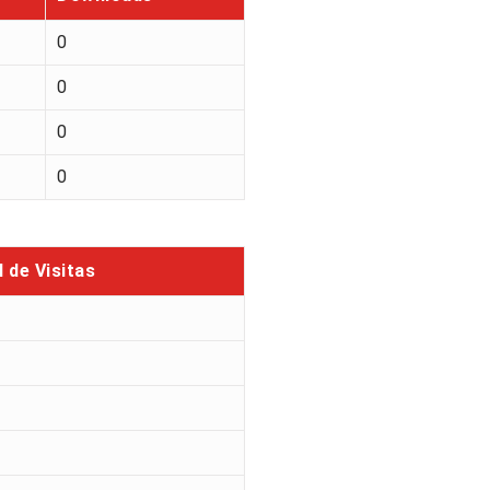
0
0
0
0
l de Visitas