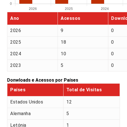
Ano
Acessos
Downl
2026
9
0
2025
18
0
2024
10
0
2023
5
0
Donwloads e Acessos por Países
Países
Total de Visitas
Estados Unidos
12
Alemanha
5
Letónia
1