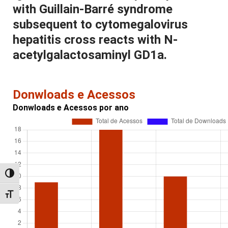
with Guillain-Barré syndrome
subsequent to cytomegalovirus
hepatitis cross reacts with N-
acetylgalactosaminyl GD1a.
Donwloads e Acessos
Donwloads e Acessos por ano
Alternar alto contraste
Alternar tamanho da fonte