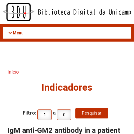
Acessar
o
conteúdo
Menu
Início
Indicadores
Filtro:
a
IgM anti-GM2 antibody in a patient