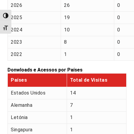
2026
26
0
Alternar alto contraste
2025
19
0
Alternar tamanho da fonte
2024
10
0
2023
8
0
2022
1
0
Donwloads e Acessos por Países
Países
Total de Visitas
Estados Unidos
14
Alemanha
7
Letónia
1
Singapura
1