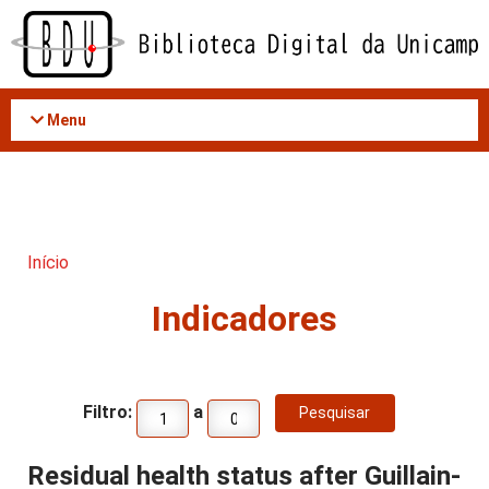
Acessar
o
conteúdo
Menu
Início
Indicadores
Filtro:
a
Residual health status after Guillain-