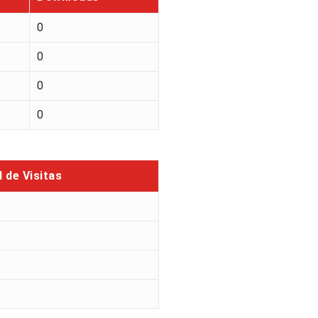
0
0
0
0
l de Visitas