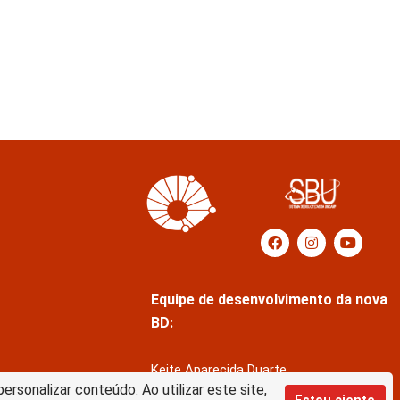
Equipe de desenvolvimento da nova
BD:
Keite Aparecida Duarte
rsonalizar conteúdo. Ao utilizar este site,
Márcio Vinícius de Jesus Almeida