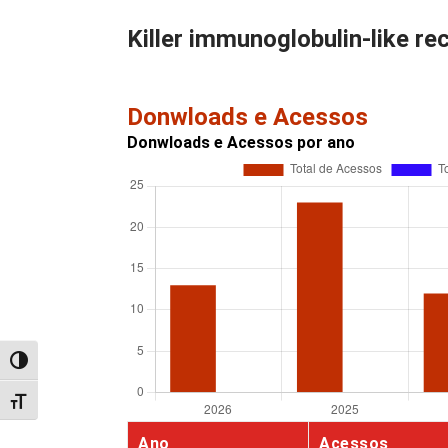
Killer immunoglobulin-like re
Donwloads e Acessos
Donwloads e Acessos por ano
Alternar alto contraste
Alternar tamanho da fonte
Ano
Acessos