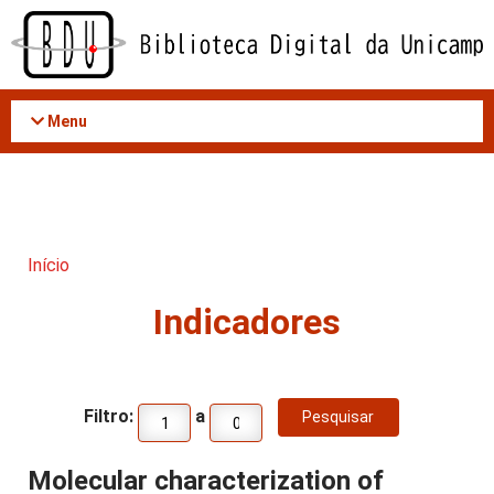
Acessar
o
conteúdo
Menu
Início
Indicadores
Filtro:
a
Molecular characterization of