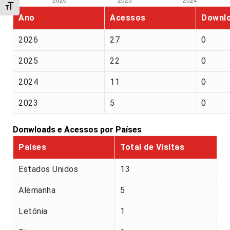
Alternar tamanho da fonte
Ano
Acessos
Downl
2026
27
0
2025
22
0
2024
11
0
2023
5
0
Donwloads e Acessos por Países
Países
Total de Visitas
Estados Unidos
13
Alemanha
5
Letónia
1