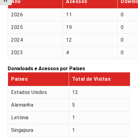
Alternar tamanho da fonte
Ano
Acessos
Downl
2026
11
0
2025
19
0
2024
12
0
2023
4
0
Donwloads e Acessos por Países
Países
Total de Visitas
Estados Unidos
12
Alemanha
5
Letónia
1
Singapura
1