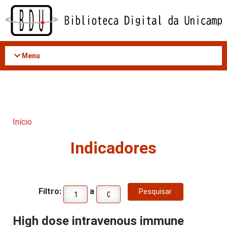
Acessar
o
conteúdo
Menu
Início
Indicadores
Filtro:
a
High dose intravenous immune