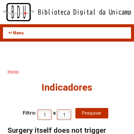
Acessar
o
conteúdo
Menu
Início
Indicadores
Filtro:
a
Surgery itself does not trigger