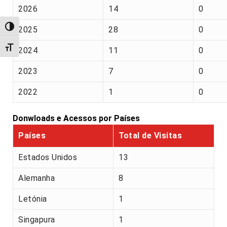
2026
14
0
Alternar alto contraste
2025
28
0
Alternar tamanho da fonte
2024
11
0
2023
7
0
2022
1
0
Donwloads e Acessos por Países
Países
Total de Visitas
Estados Unidos
13
Alemanha
8
Letónia
1
Singapura
1