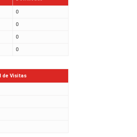
0
0
0
0
l de Visitas