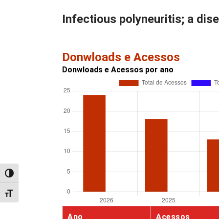
Infectious polyneuritis; a dis
Donwloads e Acessos
Donwloads e Acessos por ano
Alternar alto contraste
Alternar tamanho da fonte
Ano
Acessos