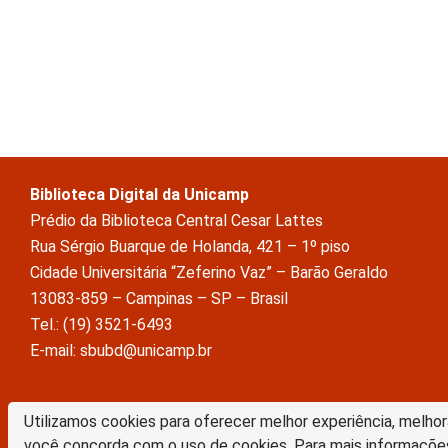
Biblioteca Digital da Unicamp
Prédio da Biblioteca Central Cesar Lattes
Rua Sérgio Buarque de Holanda, 421 – 1º piso
Cidade Universitária “Zeferino Vaz” – Barão Geraldo
13083-859 – Campinas – SP – Brasil
Tel.: (19) 3521-6493
E-mail: sbubd@unicamp.br
A Biblioteca Digital da Unicamp está licenciado com uma Licença Crea
Utilizamos cookies para oferecer melhor experiência, melhor
Atribuição Sem Derivações 4.0 Internacional
você concorda com o uso de cookies. Para mais informaçõe