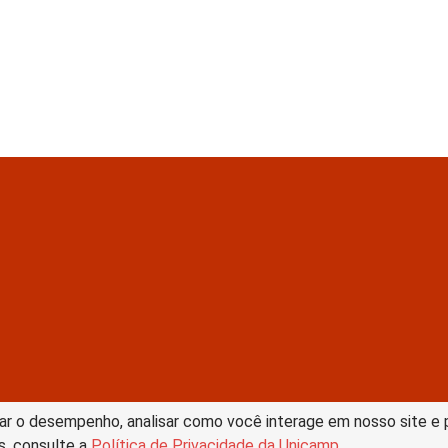
tive Commons –
ar o desempenho, analisar como você interage em nosso site e pe
s, consulte a
Política de Privacidade da Unicamp