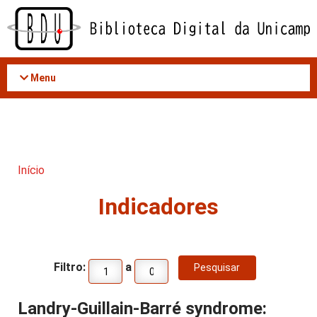
Acessar
o
conteúdo
Menu
Início
Indicadores
Filtro:
a
Landry-Guillain-Barré syndrome: