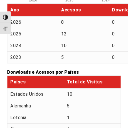
Ano
Acessos
Downl
Alternar alto contraste
2026
8
0
Alternar tamanho da fonte
2025
12
0
2024
10
0
2023
5
0
Donwloads e Acessos por Países
Países
Total de Visitas
Estados Unidos
10
Alemanha
5
Letónia
1