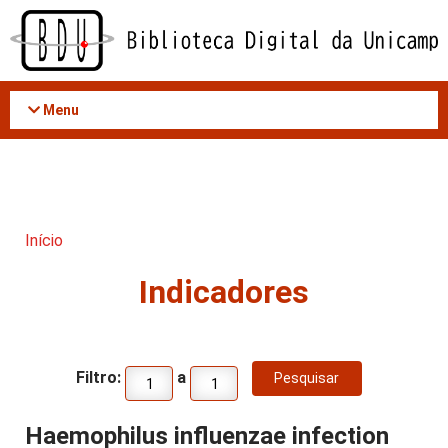
Acessar
o
conteúdo
Menu
Início
Indicadores
Filtro:
a
Haemophilus influenzae infection