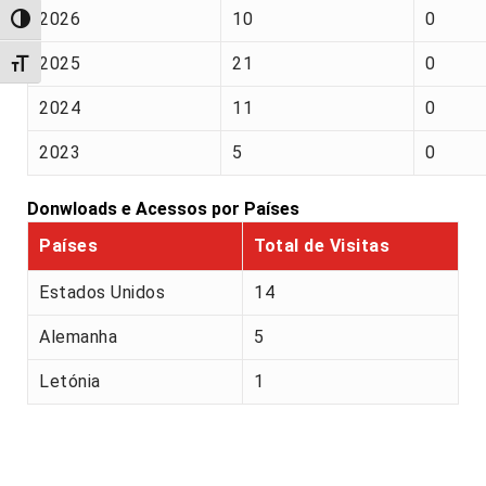
2026
10
0
Alternar alto contraste
2025
21
0
Alternar tamanho da fonte
2024
11
0
2023
5
0
Donwloads e Acessos por Países
Países
Total de Visitas
Estados Unidos
14
Alemanha
5
Letónia
1