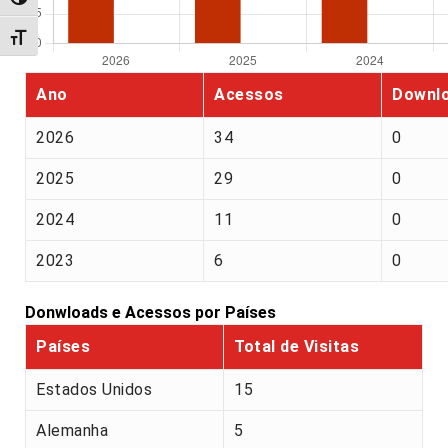
Alternar alto contraste
Alternar tamanho da fonte
Ano
Acessos
Downl
2026
34
0
2025
29
0
2024
11
0
2023
6
0
Donwloads e Acessos por Países
Países
Total de Visitas
Estados Unidos
15
Alemanha
5