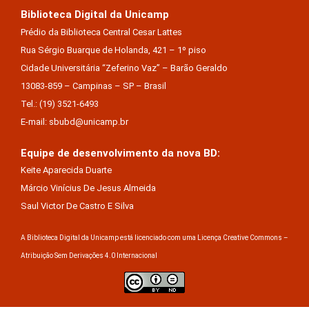
Biblioteca Digital da Unicamp
Prédio da Biblioteca Central Cesar Lattes
Rua Sérgio Buarque de Holanda, 421 – 1º piso
Cidade Universitária “Zeferino Vaz” – Barão Geraldo
13083-859 – Campinas – SP – Brasil
Tel.: (19) 3521-6493
E-mail: sbubd@unicamp.br
Equipe de desenvolvimento da nova BD:
Keite Aparecida Duarte
Márcio Vinícius De Jesus Almeida
Saul Victor De Castro E Silva
A Biblioteca Digital da Unicamp está licenciado com uma Licença Creative Commons –
Atribuição Sem Derivações 4.0 Internacional