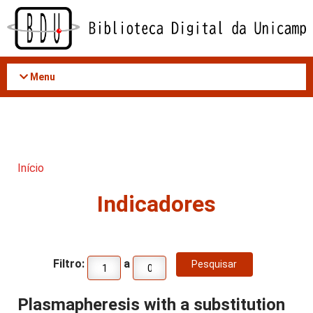
Acessar
o
conteúdo
Menu
Início
Indicadores
Filtro:
a
Plasmapheresis with a substitution