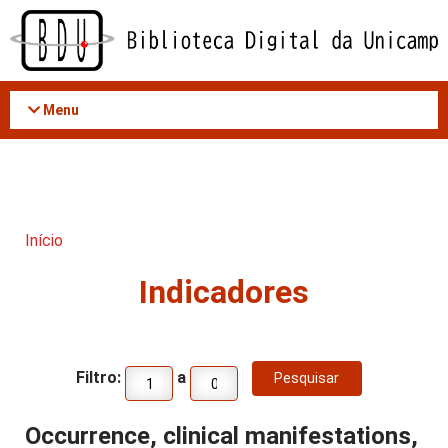
Acessar
o
conteúdo
Menu
Início
Indicadores
Filtro:
a
Occurrence, clinical manifestations,