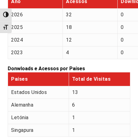
Ano
Acessos
Downl
2026
32
0
Alternar alto contraste
2025
18
0
Alternar tamanho da fonte
2024
12
0
2023
4
0
Donwloads e Acessos por Países
Países
Total de Visitas
Estados Unidos
13
Alemanha
6
Letónia
1
Singapura
1