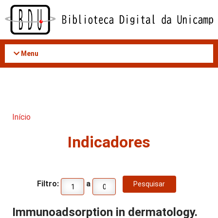
Acessar
o
conteúdo
Menu
Início
Indicadores
Filtro:
a
Immunoadsorption in dermatology.