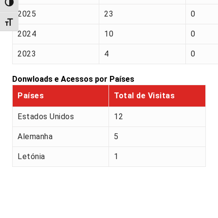
Alternar alto contraste
2025
23
0
Alternar tamanho da fonte
2024
10
0
2023
4
0
Donwloads e Acessos por Países
Países
Total de Visitas
Estados Unidos
12
Alemanha
5
Letónia
1