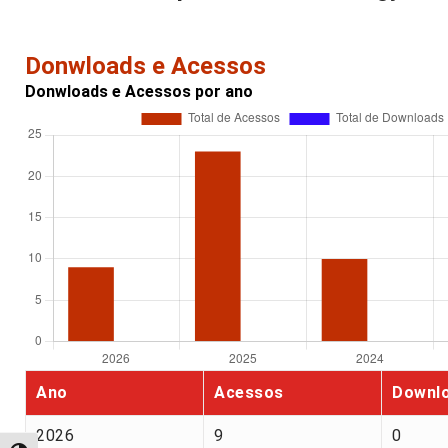
Donwloads e Acessos
Donwloads e Acessos por ano
Ano
Acessos
Downl
2026
9
0