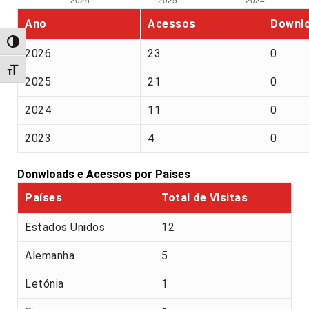
Ano
Acessos
Downl
Alternar alto contraste
2026
23
0
Alternar tamanho da fonte
2025
21
0
2024
11
0
2023
4
0
Donwloads e Acessos por Países
Países
Total de Visitas
Estados Unidos
12
Alemanha
5
Letónia
1