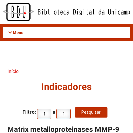
Acessar
o
conteúdo
Menu
Início
Indicadores
Filtro:
a
Matrix metalloproteinases MMP-9