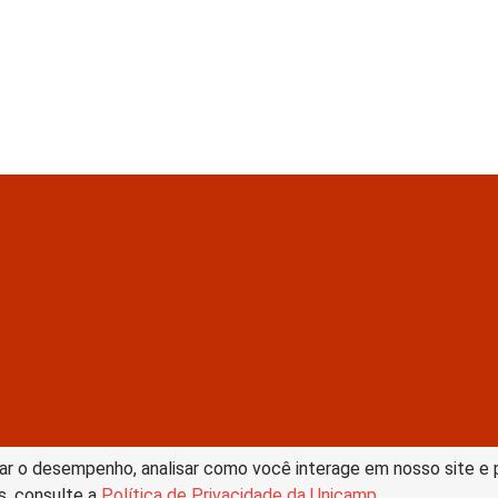
tive Commons –
ar o desempenho, analisar como você interage em nosso site e pe
s, consulte a
Política de Privacidade da Unicamp