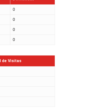
0
0
0
0
l de Visitas