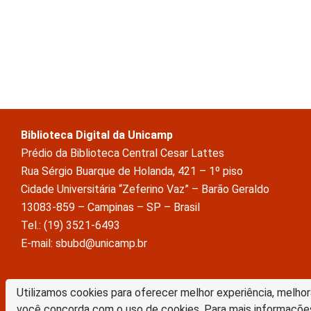
Biblioteca Digital da Unicamp
Prédio da Biblioteca Central Cesar Lattes
Rua Sérgio Buarque de Holanda, 421 – 1º piso
Cidade Universitária “Zeferino Vaz” – Barão Geraldo
13083-859 – Campinas – SP – Brasil
Tel.: (19) 3521-6493
E-mail: sbubd@unicamp.br
A Biblioteca Digital da Unicamp está licenciado com uma Licença Crea
Utilizamos cookies para oferecer melhor experiência, melhor
Atribuição Sem Derivações 4.0 Internacional
você concorda com o uso de cookies. Para mais informaçõe