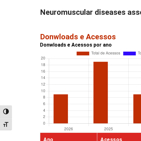
Neuromuscular diseases asso
Donwloads e Acessos
Donwloads e Acessos por ano
Alternar alto contraste
Alternar tamanho da fonte
Ano
Acessos