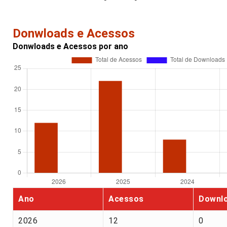
Donwloads e Acessos
Donwloads e Acessos por ano
Ano
Acessos
Downl
2026
12
0