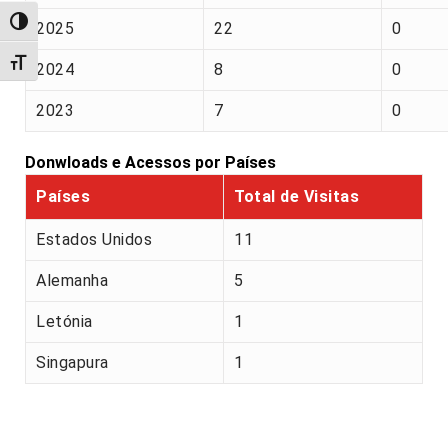
Alternar alto contraste
2025
22
0
Alternar tamanho da fonte
2024
8
0
2023
7
0
Donwloads e Acessos por Países
Países
Total de Visitas
Estados Unidos
11
Alemanha
5
Letónia
1
Singapura
1