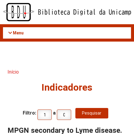
Acessar
o
conteúdo
Menu
Início
Indicadores
Filtro:
a
MPGN secondary to Lyme disease.