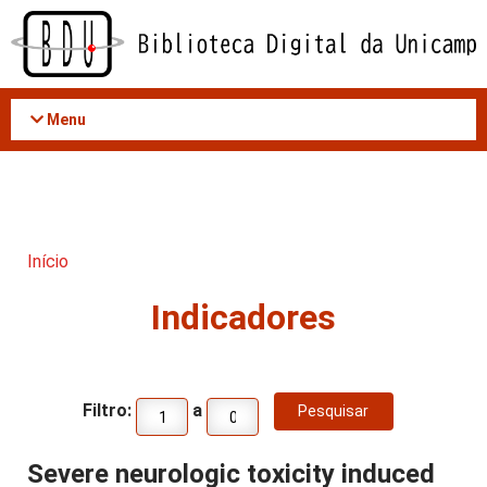
Acessar
o
conteúdo
Menu
Início
Indicadores
Filtro:
a
Severe neurologic toxicity induced