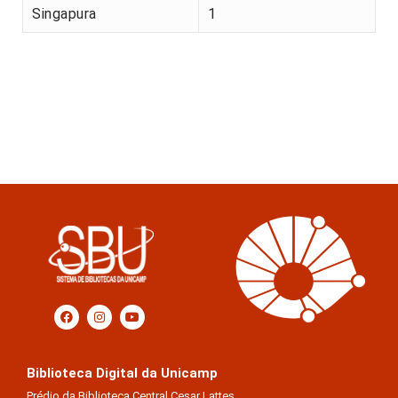
Singapura
1
Biblioteca Digital da Unicamp
Prédio da Biblioteca Central Cesar Lattes