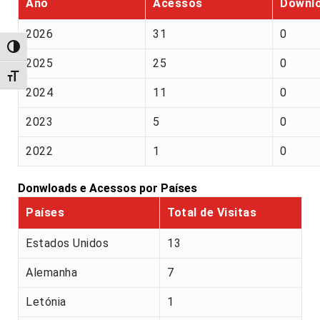
Ano
Acessos
Downl
2026
31
0
Alternar alto contraste
2025
25
0
Alternar tamanho da fonte
2024
11
0
2023
5
0
2022
1
0
Donwloads e Acessos por Países
Países
Total de Visitas
Estados Unidos
13
Alemanha
7
Letónia
1