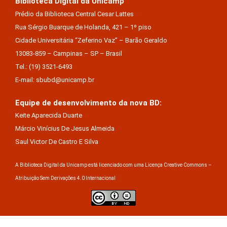
Biblioteca Digital da Unicamp
Prédio da Biblioteca Central Cesar Lattes
Rua Sérgio Buarque de Holanda, 421 – 1º piso
Cidade Universitária “Zeferino Vaz” – Barão Geraldo
13083-859 – Campinas – SP – Brasil
Tel.: (19) 3521-6493
E-mail: sbubd@unicamp.br
Equipe de desenvolvimento da nova BD:
Keite Aparecida Duarte
Márcio Vinícius De Jesus Almeida
Saul Victor De Castro E Silva
A Biblioteca Digital da Unicamp está licenciado com uma Licença Creative Commons –
Atribuição Sem Derivações 4.0 Internacional