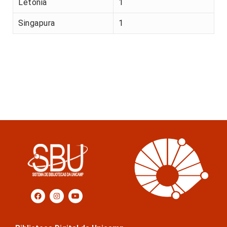
Letónia
1
Singapura
1