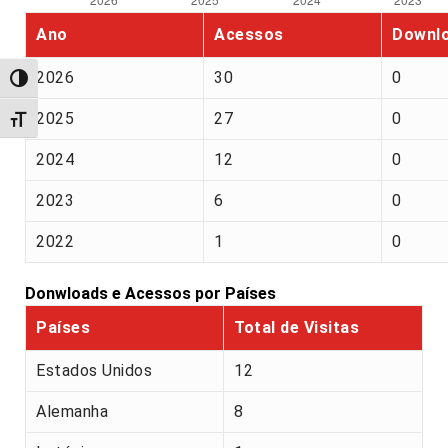
Ano
Acessos
Downl
2026
30
0
Alternar alto contraste
2025
27
0
Alternar tamanho da fonte
2024
12
0
2023
6
0
2022
1
0
Donwloads e Acessos por Países
Países
Total de Visitas
Estados Unidos
12
Alemanha
8