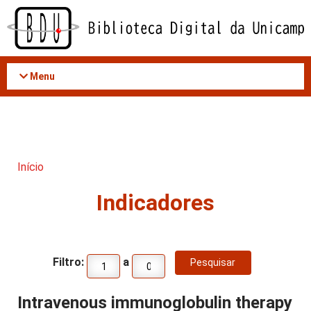
Acessar
o
conteúdo
Menu
Início
Indicadores
Filtro:
a
Intravenous immunoglobulin therapy