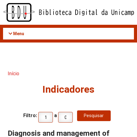
Acessar
o
conteúdo
Menu
Início
Indicadores
Filtro:
a
Diagnosis and management of