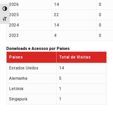
2026
14
0
Alternar alto contraste
2025
22
0
Alternar tamanho da fonte
2024
14
0
2023
4
0
Donwloads e Acessos por Países
Países
Total de Visitas
Estados Unidos
14
Alemanha
5
Letónia
1
Singapura
1