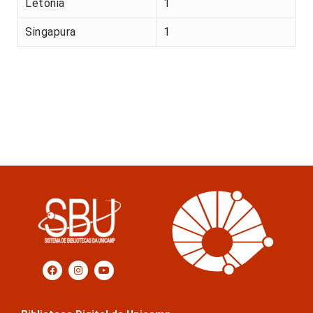
Letónia
1
Singapura
1