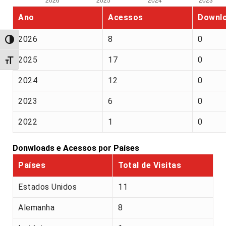
Ano
Acessos
Downl
2026
8
0
Alternar alto contraste
2025
17
0
Alternar tamanho da fonte
2024
12
0
2023
6
0
2022
1
0
Donwloads e Acessos por Países
Países
Total de Visitas
Estados Unidos
11
Alemanha
8