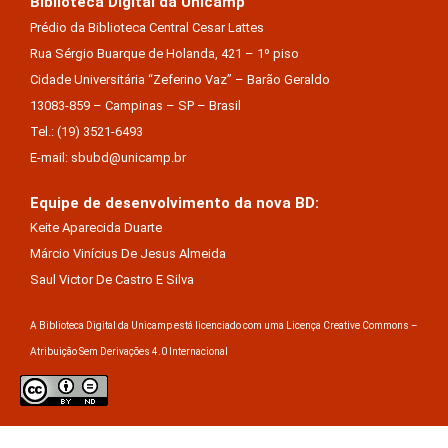
Biblioteca Digital da Unicamp
Prédio da Biblioteca Central Cesar Lattes
Rua Sérgio Buarque de Holanda, 421 – 1º piso
Cidade Universitária “Zeferino Vaz” – Barão Geraldo
13083-859 – Campinas – SP – Brasil
Tel.: (19) 3521-6493
E-mail: sbubd@unicamp.br
Equipe de desenvolvimento da nova BD:
Keite Aparecida Duarte
Márcio Vinícius De Jesus Almeida
Saul Victor De Castro E Silva
A Biblioteca Digital da Unicamp está licenciado com uma Licença Creative Commons –
Atribuição Sem Derivações 4.0 Internacional