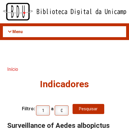
Acessar
o
conteúdo
Menu
Início
Indicadores
Filtro:
a
Surveillance of Aedes albopictus